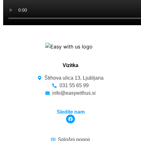
Vizitka
Štihova ulica 13, Ljubljana
031 55 65 99
info@easywithus.si
Sledite nam
Splošni pogoji