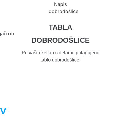
TABLA
jačo in
DOBRODOŠLICE
Po vaših željah izdelamo prilagojeno
tablo dobrodošlice.
OV