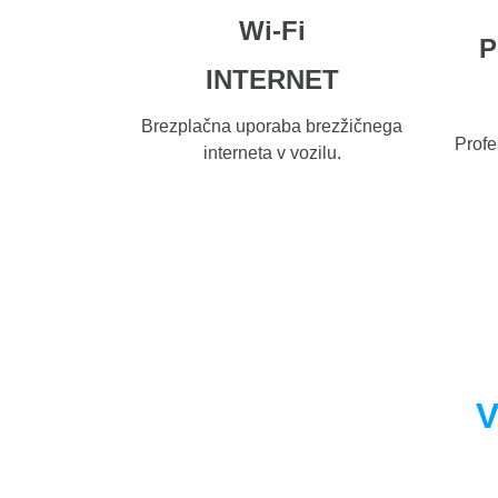
Wi-Fi
P
INTERNET
Brezplačna uporaba brezžičnega
Profe
interneta v vozilu.
V