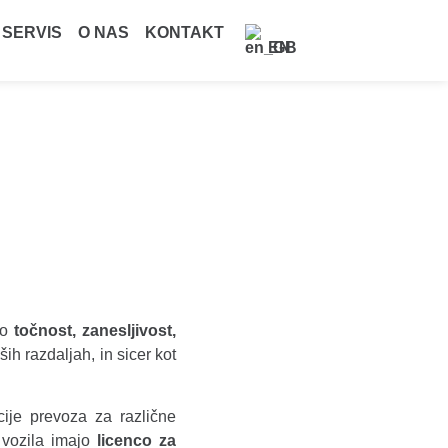
 SERVIS
O NAS
KONTAKT
EN
so
točnost, zanesljivost,
ših razdaljah, in sicer kot
cije prevoza za različne
vozila imajo
licenco za