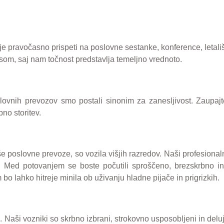
pravočasno prispeti na poslovne sestanke, konference, letal
om, saj nam točnost predstavlja temeljno vrednoto.
slovnih prevozov smo postali sinonim za zanesljivost. Zaupa
no storitev.
še poslovne prevoze, so vozila višjih razredov. Naši profesional
 Med potovanjem se boste počutili sproščeno, brezskrbno i
o lahko hitreje minila ob uživanju hladne pijače in prigrizkih.
 Naši vozniki so skrbno izbrani, strokovno usposobljeni in deluj