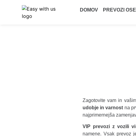
DOMOV
PREVOZI OS
Zagotovite vam in vaši
udobje in varnost
na pr
najprimernejša zamenjava
VIP prevozi z vozili v
namene. Vsak prevoz j