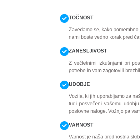
TOČNOST
Zavedamo se, kako pomembno je 
nami boste vedno korak pred čas
ZANESLJIVOST
Z večletnimi izkušnjami pri po
potrebe in vam zagotovili brezhib
UDOBJE
Vozila, ki jih uporabljamo za na
tudi posvečeni vašemu udobju.
poslovne naloge. Vožnjo pa vam b
VARNOST
Varnost je naša prednostna skrb.