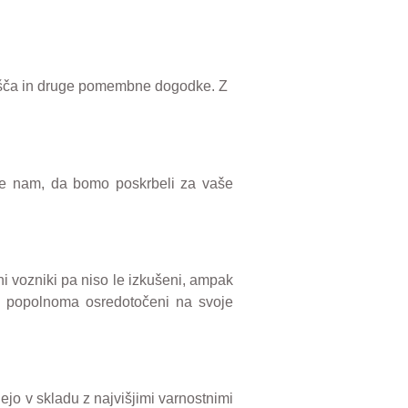
išča in druge pomembne dogodke. Z
jte nam, da bomo poskrbeli za vaše
ni vozniki pa niso le izkušeni, ampak
n popolnoma osredotočeni na svoje
ejo v skladu z najvišjimi varnostnimi