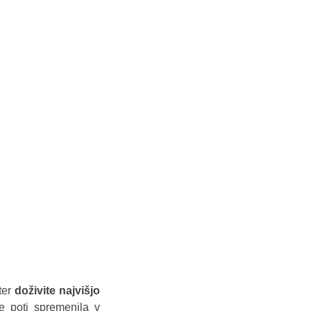
ter
doživite najvišjo
e poti spremenila v