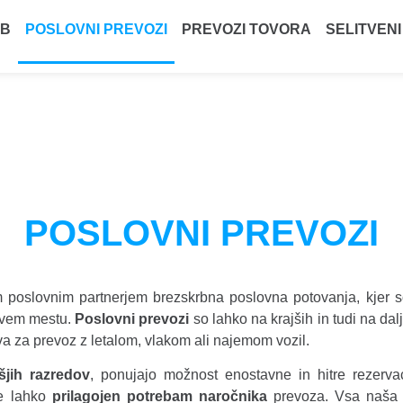
EB
POSLOVNI PREVOZI
PREVOZI TOVORA
SELITVENI
POSLOVNI PREVOZI
m poslovnim partnerjem brezskrbna poslovna potovanja, kjer 
vem mestu.
Poslovni prevozi
so lahko na krajših in tudi na dalj
 za prevoz z letalom, vlakom ali najemom vozil.
išjih razredov
, ponujajo možnost enostavne in hitre rezerva
e lahko
prilagojen potrebam naročnika
prevoza. Vsa naša 