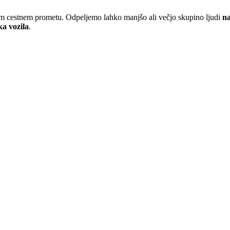
cestnem prometu. Odpeljemo lahko manjšo ali večjo skupino ljudi
na
ka vozila
.