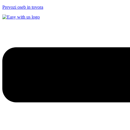
Prevozi oseb in tovora
Menu