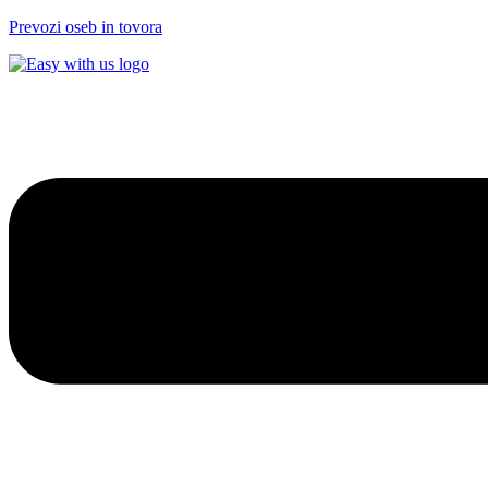
Prevozi oseb in tovora
Menu