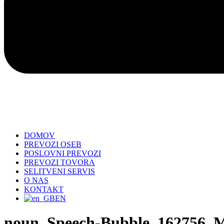
DOMOV
PREVOZI OSEB
POSLOVNI PREVOZI
PREVOZI TOVORA
SELITVENI SERVIS
O NAS
KONTAKT
EN
noun_Speech-Bubble_162756_